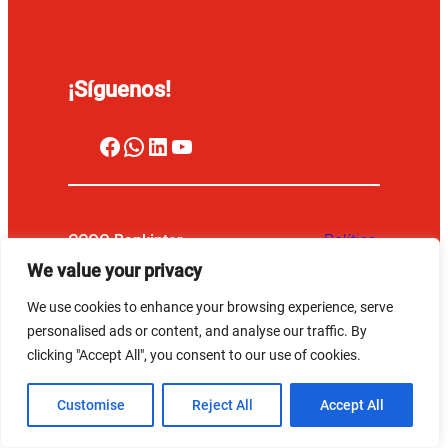
¡Síguenos!
Facebook
WhatsApp
LinkedIn
YouTube
CCOO Bankinter
–
Política
Aviso
Política de
Todos los derechos
de
We value your privacy
legal
Privacidad
reservados
Cookies
We use cookies to enhance your browsing experience, serve
personalised ads or content, and analyse our traffic. By
clicking "Accept All", you consent to our use of cookies.
Customise
Reject All
Accept All