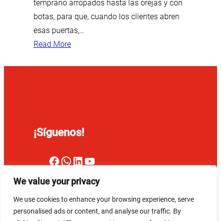
temprano arropados hasta las orejas y con
botas, para que, cuando los clientes abren
esas puertas,…
Read More
¡Síguenos!
Facebook
WhatsApp
LinkedIn
YouTube
We value your privacy
We use cookies to enhance your browsing experience, serve
CCOO Bankinter
–
Política
personalised ads or content, and analyse our traffic. By
Aviso
Política de